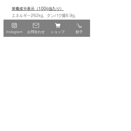
栄養成分表示（100g当たり）
エネルギー262kg、タンパク質6.9g、
脂質12.5g、炭水化物30.4g、食塩相当
量0.9g
Instagram
お問合わせ
ショップ
餃子
保存方法
－18℃以下で保存してください
賞味期限
製造日より180日
※解凍せず、凍ったまま焼くことをお勧
めします
※本商品は調理段階で加熱しておりませ
んので、必ず加熱してお召し上がりくだ
さい