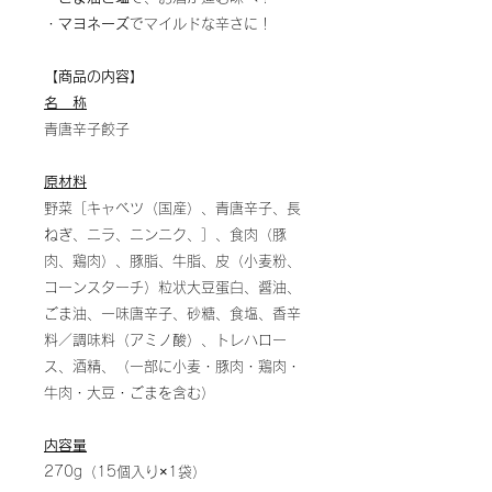
・
マヨネーズ
でマイルドな辛さに！
【商品の内容】
名 称
青唐辛子餃子
原材料
野菜［キャベツ（国産）、青唐辛子、長
ねぎ、ニラ、ニンニク、］、食肉（豚
肉、鶏肉）、豚脂、牛脂、皮（小麦粉、
コーンスターチ）粒状大豆蛋白、醤油、
ごま油、一味唐辛子、砂糖、食塩、香辛
料／調味料（アミノ酸）、トレハロー
ス、酒精、（一部に小麦・豚肉・鶏肉・
牛肉・大豆・ごまを含む）
内容量
270g（15個入り×1袋）