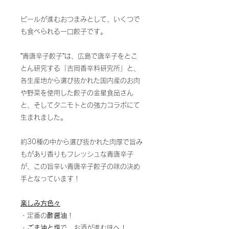
ビールが進むおつまみとして、いくつで
も食べられる一口餃子です。
”青唐辛子餃子”は、広島で唐辛子をとこ
とん研究する「吉岡香辛料研究所」と、
各生産地から選び抜かれた国内産のお肉
や野菜を使用した餃子の金星食品さん
と、そしてタニモトとの強力コラボにて
生まれました。
約30種の中から選び抜かれた肉厚で旨み
もがあり香りもフレッシュな青唐辛子
が、この旨辛い青唐辛子餃子の味の決め
手となっています！
楽しみ方色々
・定番の
酢醤油
！
・
ごま油と塩
で、お酒が進む味へ！