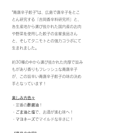
”青唐辛子餃子”は、広島で唐辛子をとこ
とん研究する「吉岡香辛料研究所」と、
各生産地から選び抜かれた国内産のお肉
や野菜を使用した餃子の金星食品さん
と、そしてタニモトとの強力コラボにて
生まれました。
約30種の中から選び抜かれた肉厚で旨み
もがあり香りもフレッシュな青唐辛子
が、この旨辛い青唐辛子餃子の味の決め
手となっています！
楽しみ方色々
・定番の
酢醤油
！
・
ごま油と塩
で、お酒が進む味へ！
・
マヨネーズ
でマイルドな辛さに！