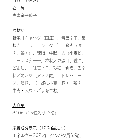
【商品の内容】
名 称
青唐辛子餃子
原材料
野菜［キャベツ（国産）、青唐辛子、長
ねぎ、ニラ、ニンニク、］、食肉（豚
肉、鶏肉）、豚脂、牛脂、皮（小麦粉、
コーンスターチ）粒状大豆蛋白、醤油、
ごま油、一味唐辛子、砂糖、食塩、香辛
料／調味料（アミノ酸）、トレハロー
ス、酒精、（一部に小麦・豚肉・鶏肉・
牛肉・大豆・ごまを含む）
内容量
810g（15個入り×3袋）
栄養成分表示（100g当たり）
エネルギー262kg、タンパク質6.9g、