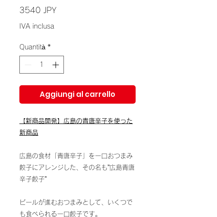
Prezzo
3540 JPY
IVA inclusa
Quantità
*
Aggiungi al carrello
【新商品開発】広島の青唐辛子を使った
新商品
広島の食材「青唐辛子」を一口おつまみ
餃子にアレンジした、その名も”広島青唐
辛子餃子”
ビールが進むおつまみとして、いくつで
も食べられる一口餃子です。