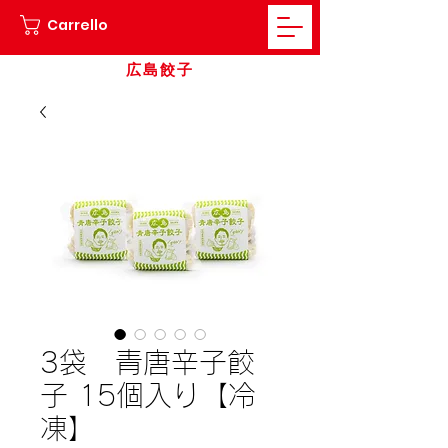
Carrello
広島餃子
3袋 青唐辛子餃
子 15個入り【冷
凍】