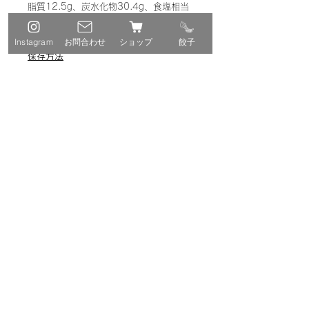
脂質12.5g、炭水化物30.4g、食塩相当
量0.9g
Instagram
お問合わせ
ショップ
餃子
保存方法
－18℃以下で保存してください
賞味期限
製造日より180日
※解凍せず、凍ったまま焼くことをお勧
めします
※本商品は調理段階で加熱しておりませ
んので、必ず加熱してお召し上がりくだ
さい
お好み焼餃子