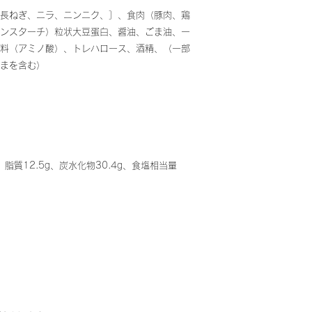
長ねぎ、ニラ、ニンニク、］、食肉（豚肉、鶏
ンスターチ）粒状大豆蛋白、醤油、ごま油、一
料（アミノ酸）、トレハロース、酒精、（一部
まを含む）
、脂質12.5g、炭水化物30.4g、食塩相当量