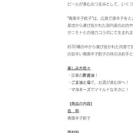
ビールが進むおつまみとして、いくつ
”青唐辛子餃子”は、広島で唐辛子を
産地から選び抜かれた国内産のお肉や
タニモトとの強力コラボにて生まれま
約30種の中から選び抜かれた肉厚で
の旨辛い青唐辛子餃子の味の決め手と
楽しみ方色々
・定番の
酢醤油
！
・
ごま油と塩
で、お酒が進む味へ！
・
マヨネーズ
でマイルドな辛さに！
【商品の内容】
名 称
青唐辛子餃子
原材料