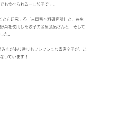
でも食べられる一口餃子です。
とことん研究する「吉岡香辛料研究所」と、各生
野菜を使用した餃子の金星食品さんと、そして
した。
旨みもがあり香りもフレッシュな青唐辛子が、こ
なっています！