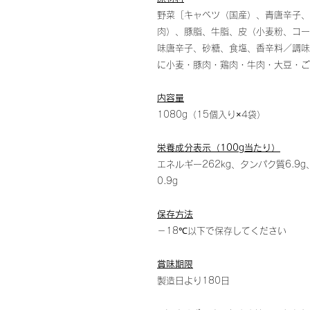
野菜［キャベツ（国産）、青唐辛子、
肉）、豚脂、牛脂、皮（小麦粉、コー
味唐辛子、砂糖、食塩、香辛料／調味
に小麦・豚肉・鶏肉・牛肉・大豆・ご
内容量
1080g（15個入り×4袋）
栄養成分表示（100g当たり）
エネルギー262kg、タンパク質6.9g
0.9g
保存方法
－18℃以下で保存してください
賞味期限
製造日より180日