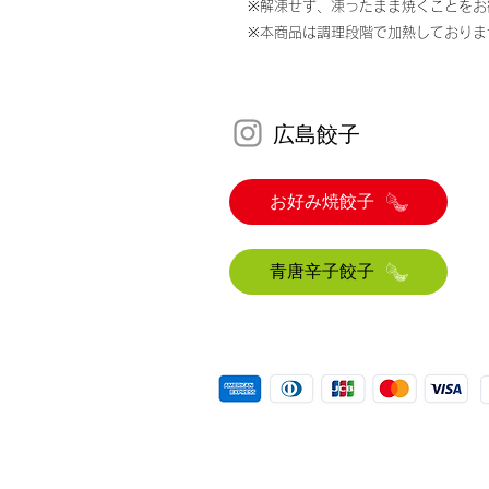
※解凍せず、凍ったまま焼くことをお
※本商品は調理段階で加熱しておりま
​広島餃子
餃子 ぎょう
お好み焼餃子
青唐辛子餃子