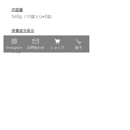
内容量
540g（10個入り×2袋）
栄養成分表示
エネルギー42kg、タンパク質1.2g、脂
質2.0g、炭水化物4.7g、食塩相当量
Instagram
お問合わせ
ショップ
餃子
0.3g
保存方法
－18℃以下で保存してください
賞味期限
製造日より180日
※解凍せず、凍ったまま焼くことをお勧
めします
※本商品は調理段階で加熱しておりませ
んので、必ず加熱してお召し上がりくだ