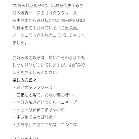
”お好み焼き餃子”は、広島を代表するお
好み焼きソースの「オタフクソース」、
各生産地から選び抜かれた国内産のお肉
や野菜を使用されている「金星食品」
と、タニモトとの強力コラボにて生まれ
ました。
お好み焼き餃子は、焼いてそのままでも
しっかり味がついていますが、お好みで
味変もお楽しみください！
楽しみ方色々
・追い
オタフクソース
！
・
ごま油と塩
で、お酒が進む味へ！
・お好み焼きといったら
マヨネーズ
！
・とろーり
卵黄
でまろやかに
・
ポン酢
でさっぱりと！
・広島県民のおすすめは、
コショウ
！