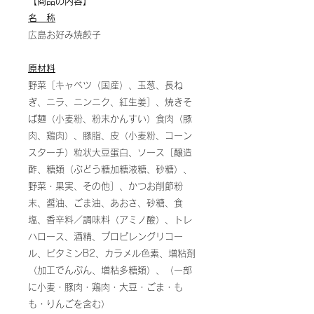
【商品の内容】
名 称
広島お好み焼餃子
原材料
野菜［キャベツ（国産）、玉葱、長ね
ぎ、ニラ、ニンニク、紅生姜］、焼きそ
ば麺（小麦粉、粉末かんすい）食肉（豚
肉、鶏肉）、豚脂、皮（小麦粉、コーン
スターチ）粒状大豆蛋白、ソース［醸造
酢、糖類（ぶどう糖加糖液糖、砂糖）、
野菜・果実、その他］、かつお削節粉
末、醤油、ごま油、あおさ、砂糖、食
塩、香辛料／調味料（アミノ酸）、トレ
ハロース、酒精、プロピレングリコー
ル、ビタミンB2、カラメル色素、増粘剤
（加工でんぷん、増粘多糖類）、（一部
に小麦・豚肉・鶏肉・大豆・ごま・も
も・りんごを含む）