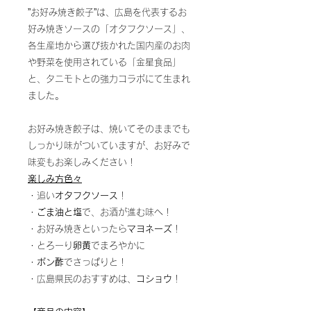
”お好み焼き餃子”は、広島を代表するお
好み焼きソースの「オタフクソース」、
各生産地から選び抜かれた国内産のお肉
や野菜を使用されている「金星食品」
と、タニモトとの強力コラボにて生まれ
ました。
お好み焼き餃子は、焼いてそのままでも
しっかり味がついていますが、お好みで
味変もお楽しみください！
楽しみ方色々
・追い
オタフクソース
！
・
ごま油と塩
で、お酒が進む味へ！
・お好み焼きといったら
マヨネーズ
！
・とろーり
卵黄
でまろやかに
・
ポン酢
でさっぱりと！
・広島県民のおすすめは、
コショウ
！