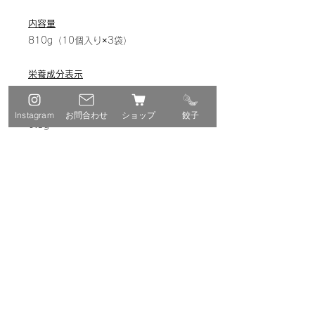
内容量
810g（10個入り×3袋）
栄養成分表示
エネルギー42kg、タンパク質1.2g、脂
質2.0g、炭水化物4.7g、食塩相当量
Instagram
お問合わせ
ショップ
餃子
0.3g
保存方法
－18℃以下で保存してください
賞味期限
製造日より180日
※解凍せず、凍ったまま焼くことをお勧
めします
※本商品は調理段階で加熱しておりませ
んので、必ず加熱してお召し上がりくだ