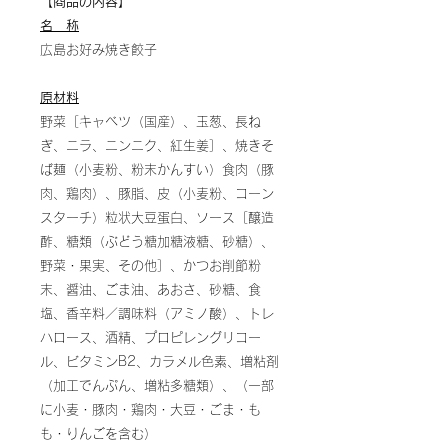
【商品の内容】
名 称
広島お好み焼き餃子
原材料
野菜［キャベツ（国産）、玉葱、長ね
ぎ、ニラ、ニンニク、紅生姜］、焼きそ
ば麺（小麦粉、粉末かんすい）食肉（豚
肉、鶏肉）、豚脂、皮（小麦粉、コーン
スターチ）粒状大豆蛋白、ソース［醸造
酢、糖類（ぶどう糖加糖液糖、砂糖）、
野菜・果実、その他］、かつお削節粉
末、醤油、ごま油、あおさ、砂糖、食
塩、香辛料／調味料（アミノ酸）、トレ
ハロース、酒精、プロピレングリコー
ル、ビタミンB2、カラメル色素、増粘剤
（加工でんぷん、増粘多糖類）、（一部
に小麦・豚肉・鶏肉・大豆・ごま・も
も・りんごを含む）