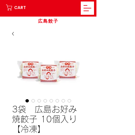
CART
広島餃子
3袋 広島お好み
焼餃子 10個入り
【冷凍】