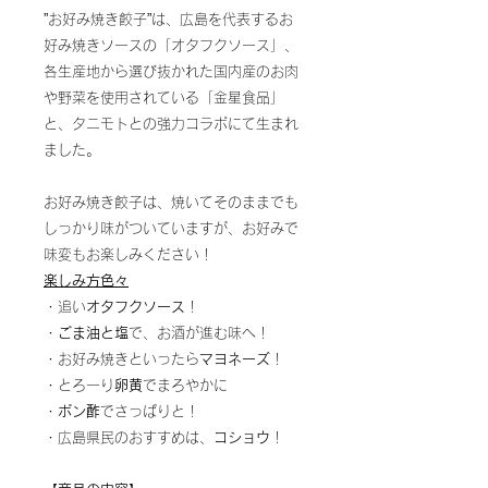
”お好み焼き餃子”は、広島を代表するお
好み焼きソースの「オタフクソース」、
各生産地から選び抜かれた国内産のお肉
や野菜を使用されている「金星食品」
と、タニモトとの強力コラボにて生まれ
ました。
お好み焼き餃子は、焼いてそのままでも
しっかり味がついていますが、お好みで
味変もお楽しみください！
楽しみ方色々
・追い
オタフクソース
！
・
ごま油と塩
で、お酒が進む味へ！
・お好み焼きといったら
マヨネーズ
！
・とろーり
卵黄
でまろやかに
・
ポン酢
でさっぱりと！
・広島県民のおすすめは、
コショウ
！