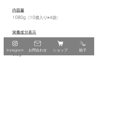
内容量
1080g（10個入り×4袋）
栄養成分表示
エネルギー42kg、タンパク質1.2g、脂
質2.0g、炭水化物4.7g、食塩相当量
Instagram
お問合わせ
ショップ
餃子
0.3g
保存方法
－18℃以下で保存してください
賞味期限
製造日より180日
※解凍せず、凍ったまま焼くことをお勧
めします
※本商品は調理段階で加熱しておりませ
んので、必ず加熱してお召し上がりくだ