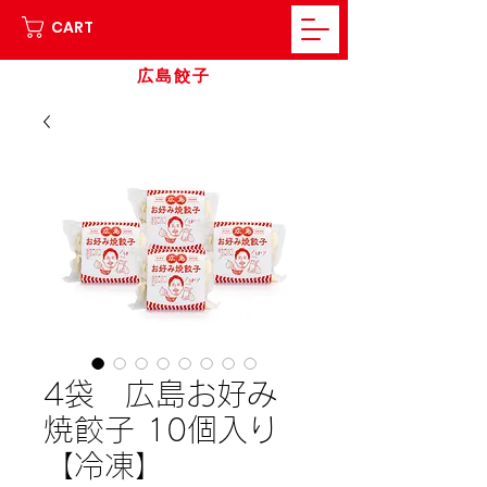
CART
広島餃子
4袋 広島お好み
焼餃子 10個入り
【冷凍】