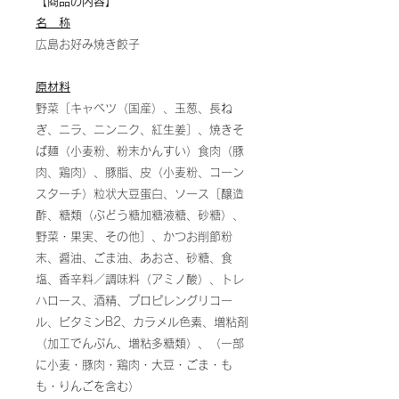
【商品の内容】
名 称
広島お好み焼き餃子
原材料
野菜［キャベツ（国産）、玉葱、長ね
ぎ、ニラ、ニンニク、紅生姜］、焼きそ
ば麺（小麦粉、粉末かんすい）食肉（豚
肉、鶏肉）、豚脂、皮（小麦粉、コーン
スターチ）粒状大豆蛋白、ソース［醸造
酢、糖類（ぶどう糖加糖液糖、砂糖）、
野菜・果実、その他］、かつお削節粉
末、醤油、ごま油、あおさ、砂糖、食
塩、香辛料／調味料（アミノ酸）、トレ
ハロース、酒精、プロピレングリコー
ル、ビタミンB2、カラメル色素、増粘剤
（加工でんぷん、増粘多糖類）、（一部
に小麦・豚肉・鶏肉・大豆・ごま・も
も・りんごを含む）