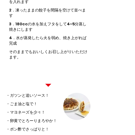
を入れます
2．凍ったままの餃子を間隔を空けて並べま
す
3．180ccの水を加えフタをして4~5分蒸し
焼きにします
4．水が蒸発したら火を弱め、焼き上がれば
完成
そのままでもおいしくお召し上がりいただけ
ます。
お好みで味変もお試しください！
・ガツンと追いソース！
・ごま油と塩で！
・マヨネーズを少々！
・卵黄でとろーりまろやか！
・ポン酢でさっぱりと！