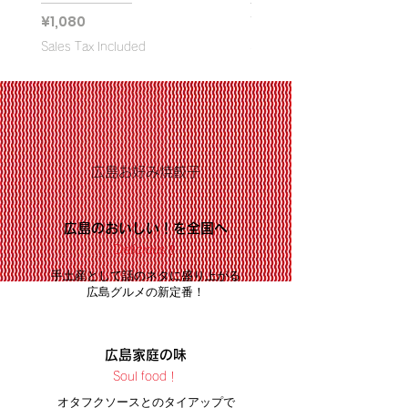
Price
Price
¥1,080
¥2,160
Sales Tax Included
Sales Tax Included
広島お好み焼餃子
広島のおいしい！を全国へ
Delicious！
手土産として話のネタに盛り上がる
広島グルメの新定番！
広島家庭の味
Soul food！
オタフクソースとのタイアップで